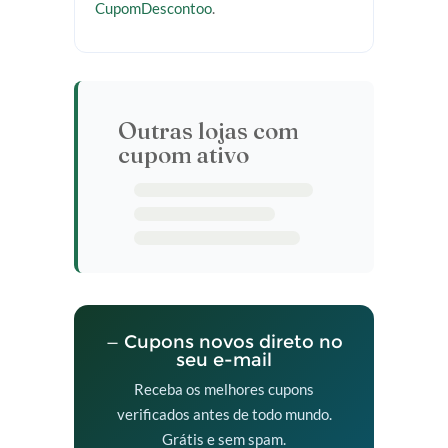
CupomDescontoo
.
Outras lojas com
cupom ativo
— Cupons novos direto no
seu e-mail
Receba os melhores cupons
verificados antes de todo mundo.
Grátis e sem spam.