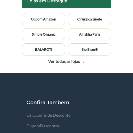
Lojas em Destaque
Cupom Amazon
Cirurgica Sinete
Simple Organic
Amakha Paris
BALAROTI
Bio Bran®
Ver todas as lojas →
Confira Também
Os Cupons de Desconto
CupomDescontos