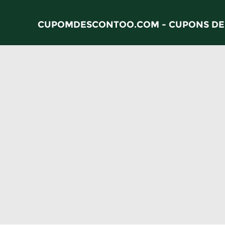
CUPOMDESCONTOO.COM - CUPONS DE