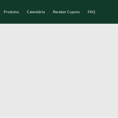
Produtos
Calendário
Receber Cupons
FAQ