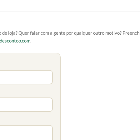
de loja? Quer falar com a gente por qualquer outro motivo? Preench
descontoo.com
.