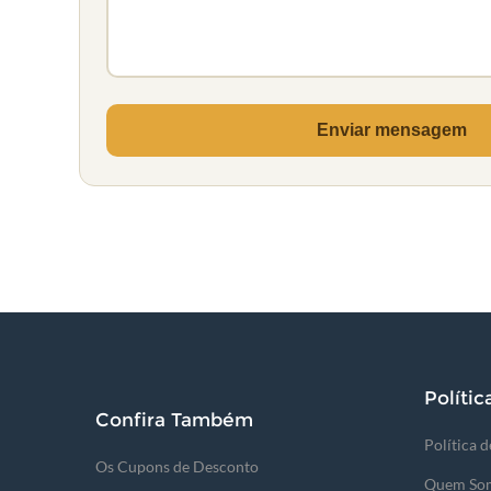
Enviar mensagem
Polític
Confira Também
Política 
Os Cupons de Desconto
Quem So