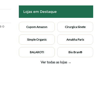
Lojas em Destaque
a o
Cupom Amazon
Cirurgica Sinete
Simple Organic
Amakha Paris
BALAROTI
Bio Bran®
Ver todas as lojas →