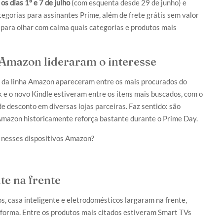
 dias 1º e 7 de julho
(com esquenta desde 29 de junho) e
gorias para assinantes Prime, além de frete grátis sem valor
para olhar com calma quais categorias e produtos mais
 Amazon lideraram o interesse
s da linha Amazon apareceram entre os mais procurados do
ck e o novo Kindle estiveram entre os itens mais buscados, com o
 desconto em diversas lojas parceiras. Faz sentido: são
 Amazon historicamente reforça bastante durante o Prime Day.
l nesses dispositivos Amazon?
te na frente
s, casa inteligente e eletrodomésticos largaram na frente,
forma. Entre os produtos mais citados estiveram Smart TVs