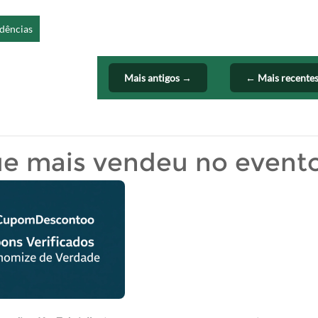
dências
Mais antigos →
← Mais recente
ue mais vendeu no event