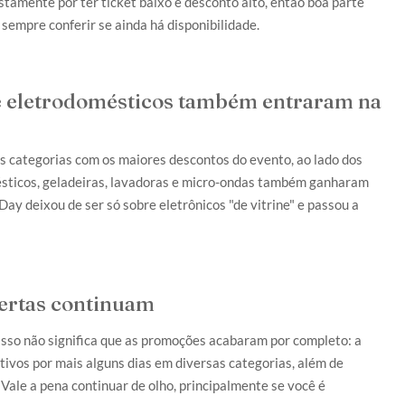
stamente por ter ticket baixo e desconto alto, então boa parte
sempre conferir se ainda há disponibilidade.
 e eletrodomésticos também entraram na
s categorias com os maiores descontos do evento, ao lado dos
ésticos, geladeiras, lavadoras e micro-ondas também ganharam
ay deixou de ser só sobre eletrônicos "de vitrine" e passou a
fertas continuam
sso não significa que as promoções acabaram por completo: a
vos por mais alguns dias em diversas categorias, além de
 Vale a pena continuar de olho, principalmente se você é