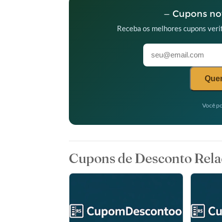
— Cupons nov
Receba os melhores cupons verif
Quer
Você po
Cupons de Desconto Rela