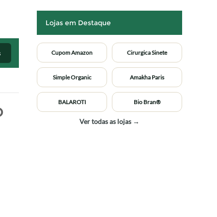
Lojas em Destaque
s
Cupom Amazon
Cirurgica Sinete
Simple Organic
Amakha Paris
BALAROTI
Bio Bran®
o
Ver todas as lojas →