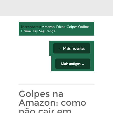
Marcadores:
Amazon
,
Dicas
,
Golpes Online
,
Prime Day
,
Segurança
← Mais recentes
Mais antigos →
Golpes na
Amazon: como
não cair em