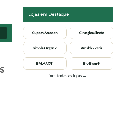
Lojas em Destaque
s
Cupom Amazon
Cirurgica Sinete
Simple Organic
Amakha Paris
BALAROTI
Bio Bran®
s
Ver todas as lojas →