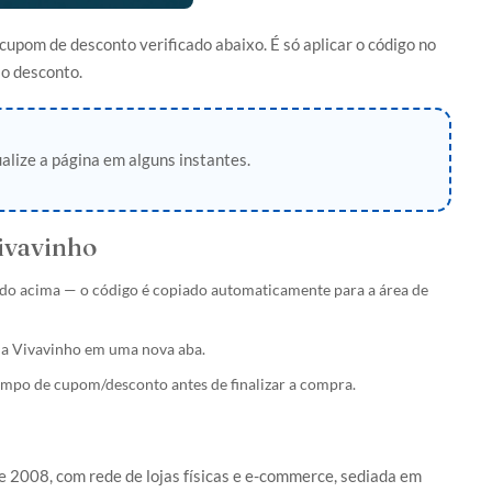
pom de desconto verificado abaixo. É só aplicar o código no
 o desconto.
alize a página em alguns instantes.
ivavinho
do acima — o código é copiado automaticamente para a área de
 da Vivavinho em uma nova aba.
ampo de cupom/desconto antes de finalizar a compra.
e 2008, com rede de lojas físicas e e-commerce, sediada em