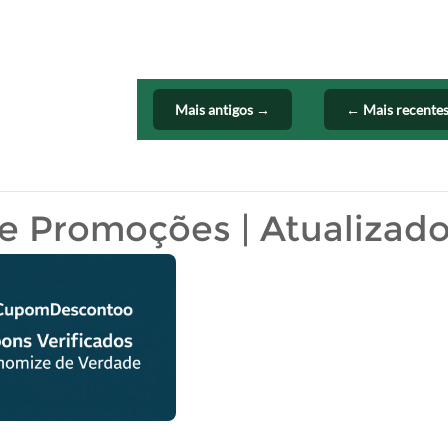
Mais antigos →
← Mais recente
 e Promoções | Atualizad