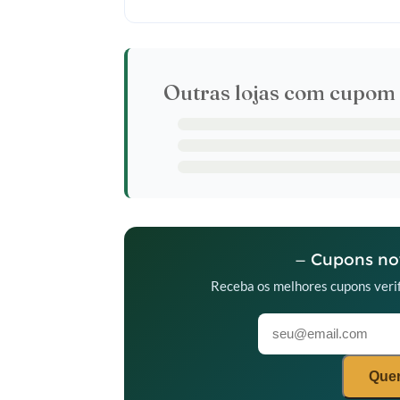
Outras lojas com cupom 
— Cupons nov
Receba os melhores cupons verif
Quer