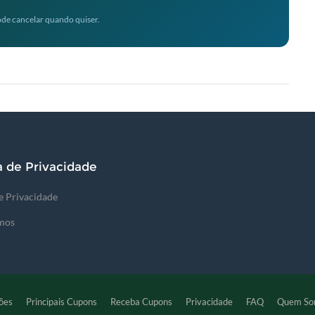
de cancelar quando quiser.
a de Privacidade
de Privacidade
mos
ões
Principais Cupons
Receba Cupons
Privacidade
FAQ
Quem So