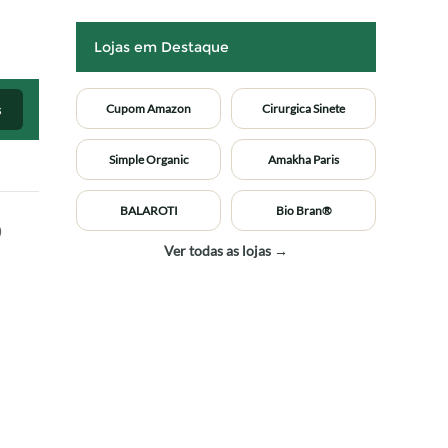
Lojas em Destaque
s
Cupom Amazon
Cirurgica Sinete
Simple Organic
Amakha Paris
BALAROTI
Bio Bran®
o
Ver todas as lojas →