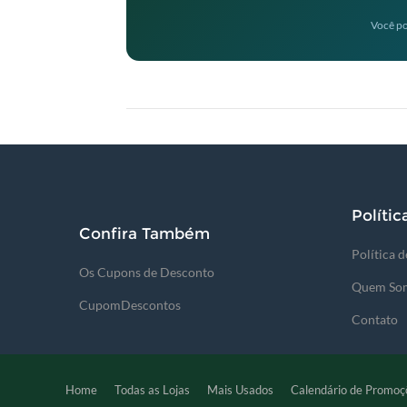
Você po
Polític
Confira Também
Política 
Os Cupons de Desconto
Quem So
CupomDescontos
Contato
Home
Todas as Lojas
Mais Usados
Calendário de Promoç