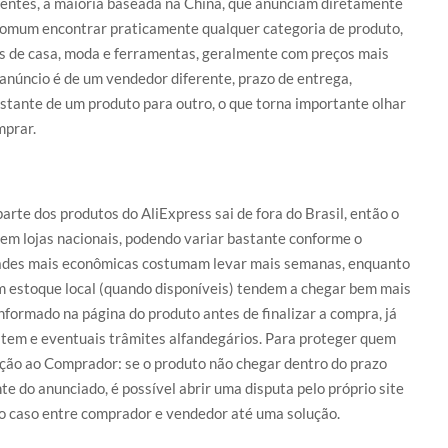
dentes, a maioria baseada na China, que anunciam diretamente
comum encontrar praticamente qualquer categoria de produto,
ens de casa, moda e ferramentas, geralmente com preços mais
 anúncio é de um vendedor diferente, prazo de entrega,
stante de um produto para outro, o que torna importante olhar
mprar.
arte dos produtos do AliExpress sai de fora do Brasil, então o
 em lojas nacionais, podendo variar bastante conforme o
idades mais econômicas costumam levar mais semanas, enquanto
 estoque local (quando disponíveis) tendem a chegar bem mais
nformado na página do produto antes de finalizar a compra, já
item e eventuais trâmites alfandegários. Para proteger quem
eção ao Comprador: se o produto não chegar dentro do prazo
te do anunciado, é possível abrir uma disputa pelo próprio site
o caso entre comprador e vendedor até uma solução.