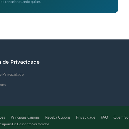
de cancelar quando quiser.
a de Privacidade
de Privacidade
mos
ões
Principais Cupons
Receba Cupons
Privacidade
FAQ
Quem So
upons De Desconto Verificados