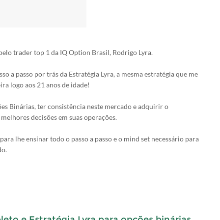
elo trader top 1 da IQ Option Brasil, Rodrigo Lyra.
so a passo por trás da Estratégia Lyra, a mesma estratégia que me
ira logo aos 21 anos de idade!
s Binárias, ter consistência neste mercado e adquirir o
 melhores decisões em suas operações.
para lhe ensinar todo o passo a passo e o mind set necessário para
do.
to e Estratégia Lyra para opções binárias.