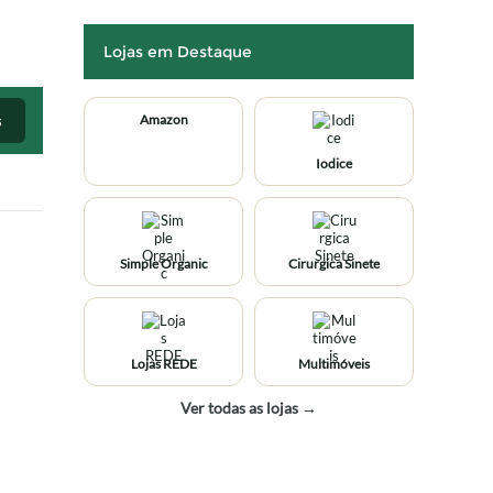
Lojas em Destaque
s
Amazon
Iodice
Simple Organic
Cirurgica Sinete
Lojas REDE
Multimóveis
Ver todas as lojas →