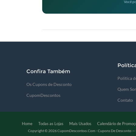
Você po
Polític
Confira Também
Política 
Os Cupons de Desconto
Quem So
CupomDescontos
Contato
Home
Todas as Lojas
Mais Usados
Calendário de Promoç
Copyright © 2026 CupomDescontoo.com - Cupons De Desconto — C