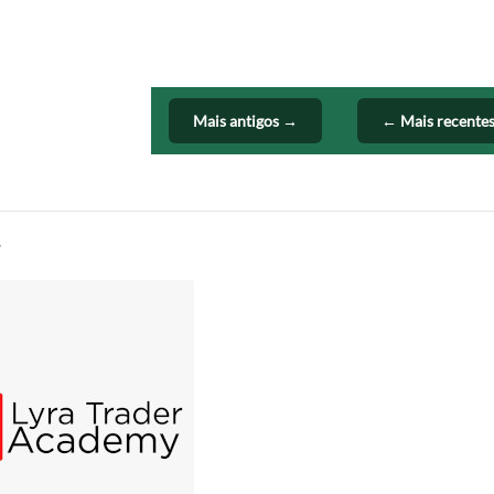
Mais antigos →
← Mais recente
y