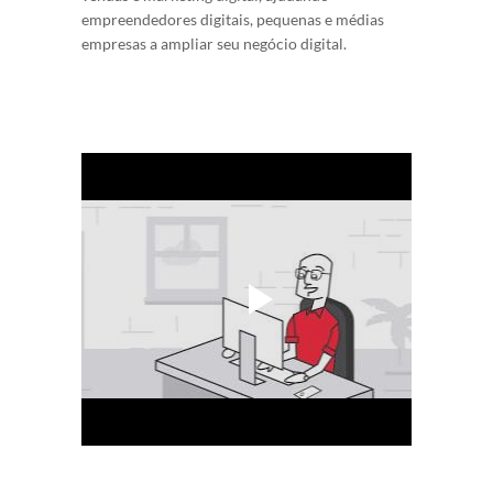
empreendedores digitais, pequenas e médias
empresas a ampliar seu negócio digital.