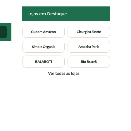
Lojas em Destaque
s
Cupom Amazon
Cirurgica Sinete
Simple Organic
Amakha Paris
BALAROTI
Bio Bran®
Ver todas as lojas →