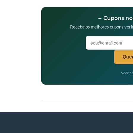
— Cupons nov
Receba os melhores cupons verif
Quer
Você po