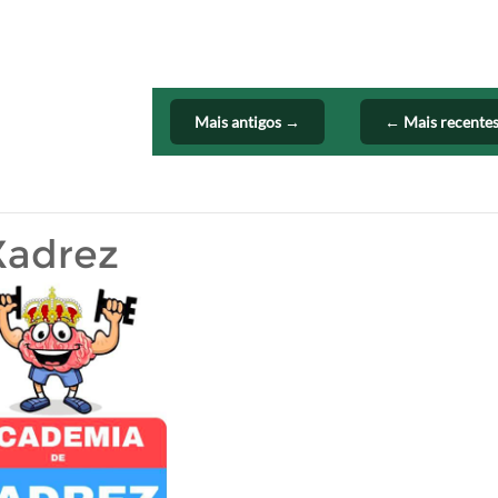
Mais antigos →
← Mais recente
Xadrez