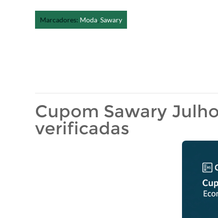
Marcadores:
Moda
,
Sawary
Cupom Sawary Julho d
verificadas