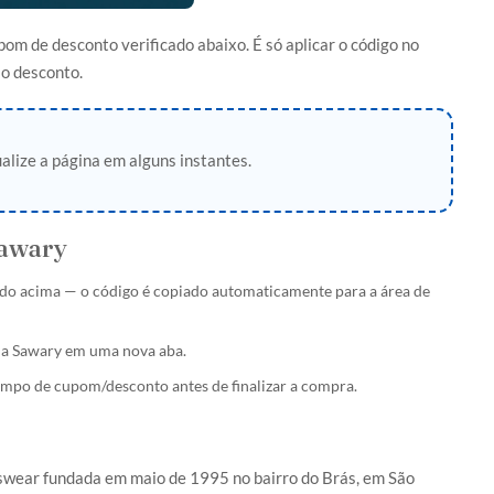
m de desconto verificado abaixo. É só aplicar o código no
 o desconto.
alize a página em alguns instantes.
awary
do acima — o código é copiado automaticamente para a área de
 da Sawary em uma nova aba.
ampo de cupom/desconto antes de finalizar a compra.
swear fundada em maio de 1995 no bairro do Brás, em São