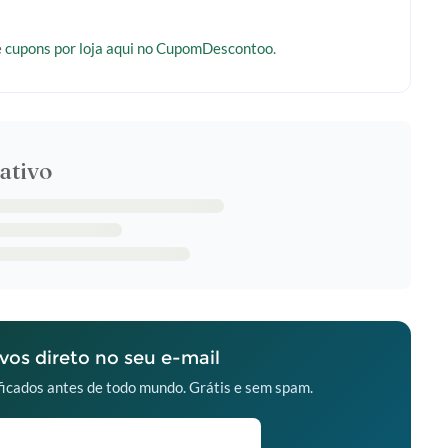
e
cupons por loja aqui no CupomDescontoo
.
ativo
os direto no seu e-mail
icados antes de todo mundo. Grátis e sem spam.