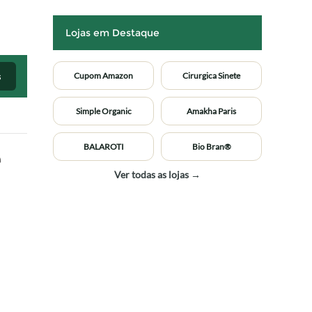
Lojas em Destaque
s
Cupom Amazon
Cirurgica Sinete
Simple Organic
Amakha Paris
BALAROTI
Bio Bran®
e
Ver todas as lojas →