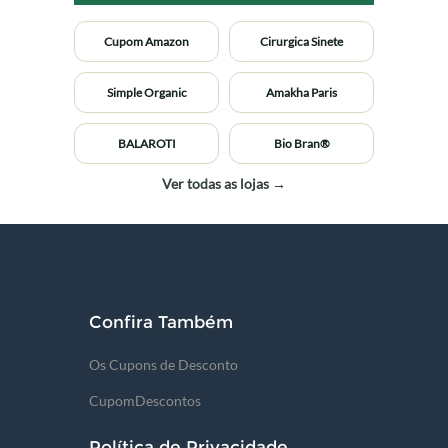
Cupom Amazon
Cirurgica Sinete
Simple Organic
Amakha Paris
BALAROTI
Bio Bran®
Ver todas as lojas →
Confira Também
Os Cupons de Desconto
CupomDescontos
Política de Privacidade