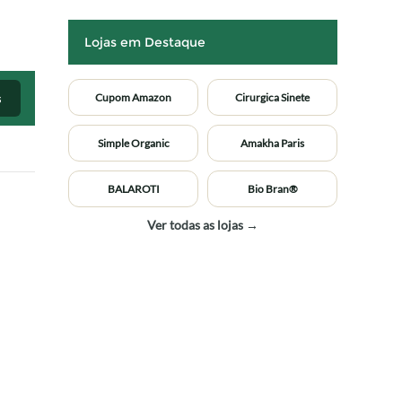
Lojas em Destaque
s
Cupom Amazon
Cirurgica Sinete
Simple Organic
Amakha Paris
BALAROTI
Bio Bran®
Ver todas as lojas →