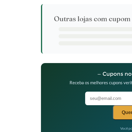
Outras lojas com cupom 
— Cupons nov
Receba os melhores cupons verif
Quer
Você po