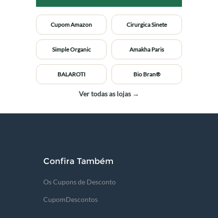
Cupom Amazon
Cirurgica Sinete
Simple Organic
Amakha Paris
BALAROTI
Bio Bran®
Ver todas as lojas →
Confira Também
Os Cupons de Desconto
CupomDescontos