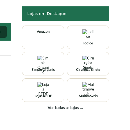
Lojas em Destaque
s
Amazon
Iodice
Simple Organic
Cirurgica Sinete
Lojas REDE
Multimóveis
Ver todas as lojas →