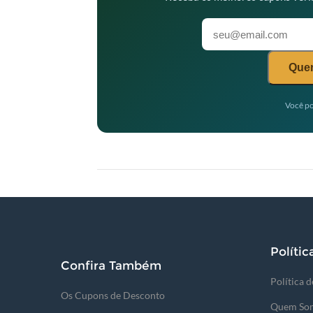
Quer
Você po
Polític
Confira Também
Política 
Os Cupons de Desconto
Quem So