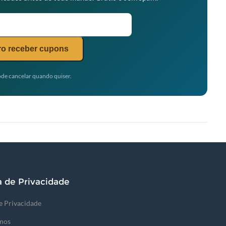
o receber cupons
de cancelar quando quiser.
a de Privacidade
de Privacidade
mos