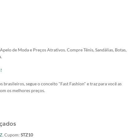
Apelo de Moda e Preços Atrativos. Compre Tênis, Sandálias, Botas,
.
l!
 brasileiros, segue o conceito "Fast Fashion" e traz para você as
com os melhores preços.
lçados
Z.
Cupom:
STZ10