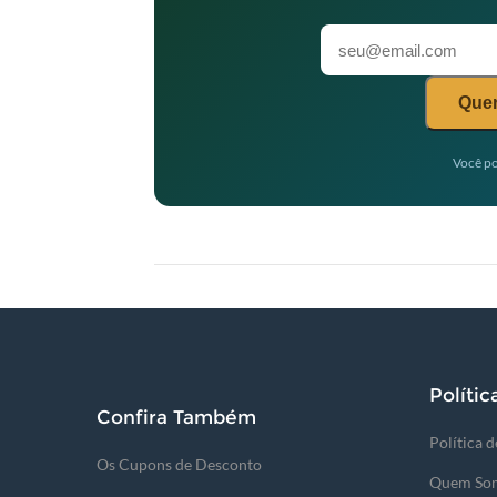
Quer
Você po
Polític
Confira Também
Política 
Os Cupons de Desconto
Quem So