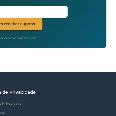
o receber cupons
de cancelar quando quiser.
a de Privacidade
de Privacidade
mos