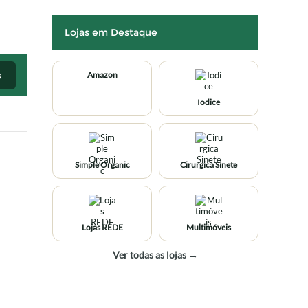
Lojas em Destaque
s
Amazon
Iodice
Simple Organic
Cirurgica Sinete
Lojas REDE
Multimóveis
Ver todas as lojas →