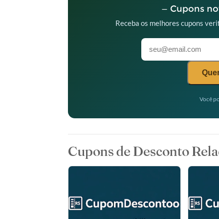
— Cupons nov
Receba os melhores cupons verif
Quer
Você po
Cupons de Desconto Rela