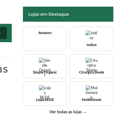
Lojas em Destaque
s
Amazon
Iodice
as
Simple Organic
Cirurgica Sinete
Lojas REDE
Multimóveis
Ver todas as lojas →