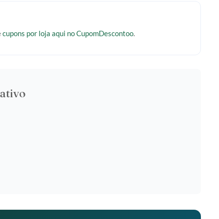
e
cupons por loja aqui no CupomDescontoo
.
ativo