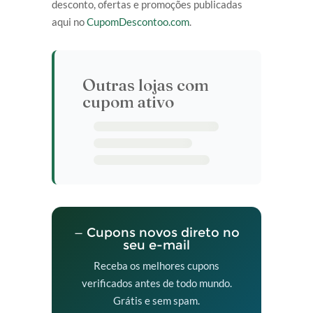
desconto, ofertas e promoções publicadas
aqui no
CupomDescontoo.com
.
Outras lojas com
cupom ativo
— Cupons novos direto no
seu e-mail
Receba os melhores cupons
verificados antes de todo mundo.
Grátis e sem spam.