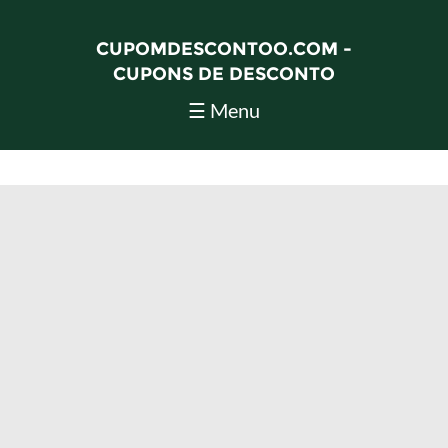
CUPOMDESCONTOO.COM -
CUPONS DE DESCONTO
☰ Menu