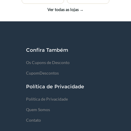
Ver todas as lojas →
Confira Também
Os Cupons de Desconto
CupomDescontos
Política de Privacidade
Política de Privacidade
Quem Somos
Contato