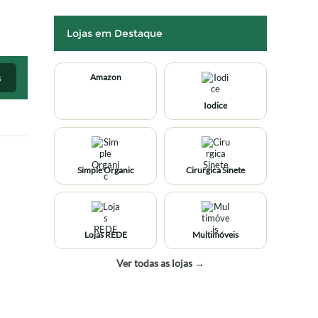
Lojas em Destaque
s
Amazon
Iodice
Simple Organic
Cirurgica Sinete
Lojas REDE
Multimóveis
Ver todas as lojas →