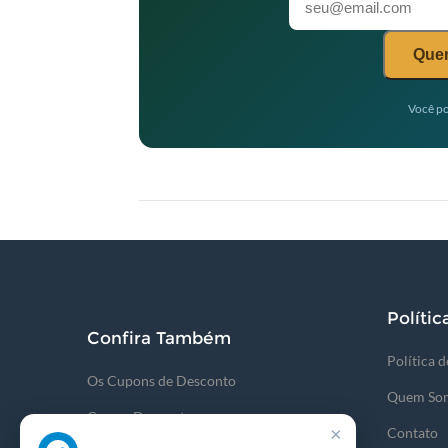
Quer
Você po
Polític
Confira Também
Política 
Os Cupons de Desconto
Quem So
CupomDescontos
×
Contato