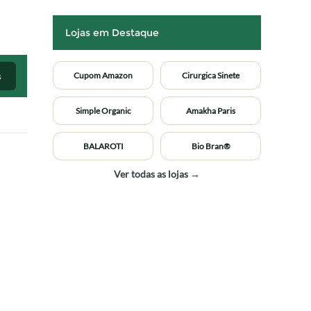
Lojas em Destaque
s
Cupom Amazon
Cirurgica Sinete
Simple Organic
Amakha Paris
BALAROTI
Bio Bran®
Ver todas as lojas →