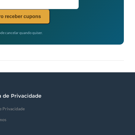
o receber cupons
de cancelar quando quiser.
a de Privacidade
de Privacidade
mos