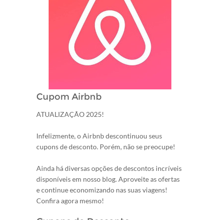
Cupom Airbnb
ATUALIZAÇÃO 2025!
Infelizmente, o Airbnb descontinuou seus
cupons de desconto. Porém, não se preocupe!
Ainda há diversas opções de descontos incríveis
disponíveis em nosso blog. Aproveite as ofertas
e continue economizando nas suas viagens!
Confira agora mesmo!