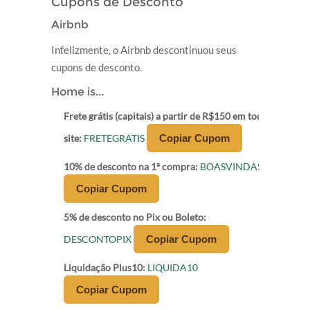
Cupons de Desconto
Airbnb
Infelizmente, o Airbnb descontinuou seus
cupons de desconto.
Home is...
Frete grátis (capitais) a partir de R$150 em todo
site:
FRETEGRATIS
Copiar Cupom
10% de desconto na 1ª compra:
BOASVINDAS
Copiar Cupom
5% de desconto no Pix ou Boleto:
DESCONTOPIX
Copiar Cupom
Liquidação Plus10:
LIQUIDA10
Copiar Cupom