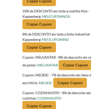
Copiar Cupom
10% de DESCONTO em toda a cozinha Nox -
Kappesberg:
MEUCUPOMNOX
Copiar Cupom
8% de DESCONTO em toda a linha industrial -
Kappesberg:
MEUCUPOMIND
Copiar Cupom
Cupom: MEUJANTAR - 8% de desconto em salas
de jantar:
MEUJANTAR
Copiar Cupom
Cupom: MEUESC - 7% de desconto em itens de
escritório:
MEUESC
Copiar Cupom
Cupom: COZINHAOITO - 8% de desconto em
cozinhas:
COZINHAOITO
Copiar Cupom