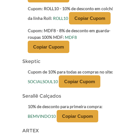
Cupom: ROLL10 - 10% de desconto em colchões
da linha Roll:
ROLL10
Copiar Cupom
Cupom: MDF8 - 8% de desconto em guarda-
roupas 100% MDF:
MDF8
Copiar Cupom
Skeptic
Cupom de 10% para todas as compras no site:
SOCIALSOUL10
Copiar Cupom
Serallê Calçados
10% de desconto para primeira compra:
BEMVINDO10
Copiar Cupom
ARTEX