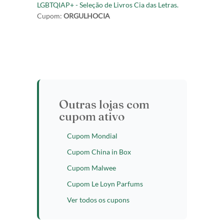
LGBTQIAP+ - Seleção de Livros Cia das Letras.
Cupom:
ORGULHOCIA
Outras lojas com
cupom ativo
Cupom Mondial
Cupom China in Box
Cupom Malwee
Cupom Le Loyn Parfums
Ver todos os cupons