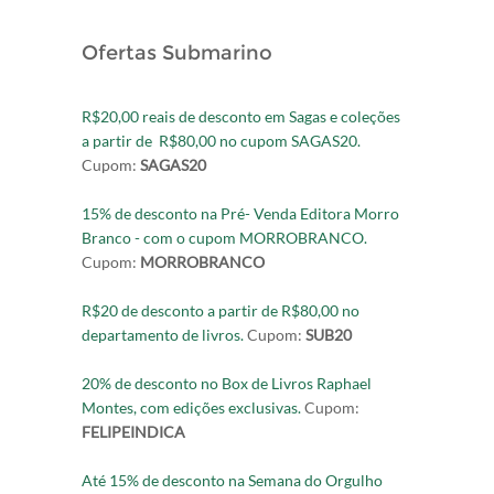
Ofertas Submarino
R$20,00 reais de desconto em Sagas e coleções
a partir de R$80,00 no cupom SAGAS20.
Cupom:
SAGAS20
15% de desconto na Pré- Venda Editora Morro
Branco - com o cupom MORROBRANCO.
Cupom:
MORROBRANCO
R$20 de desconto a partir de R$80,00 no
departamento de livros.
Cupom:
SUB20
20% de desconto no Box de Livros Raphael
Montes, com edições exclusivas.
Cupom:
FELIPEINDICA
Até 15% de desconto na Semana do Orgulho