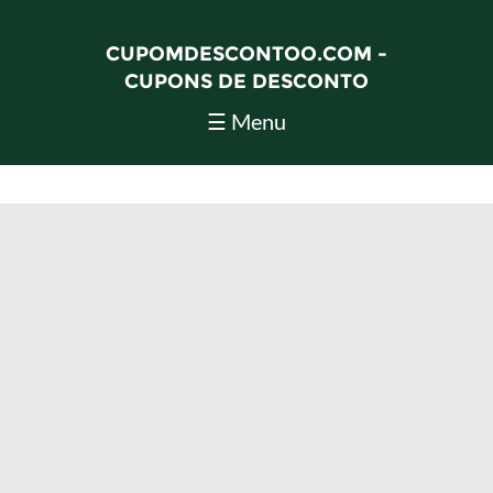
CUPOMDESCONTOO.COM -
CUPONS DE DESCONTO
☰ Menu