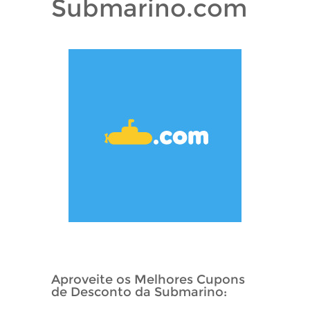
Submarino.com
Aproveite os Melhores Cupons
de Desconto da Submarino: