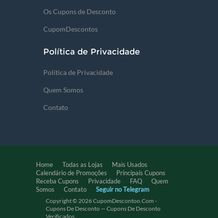
Os Cupons de Desconto
CupomDescontos
Política de Privacidade
Política de Privacidade
Quem Somos
Contato
Home
Todas as Lojas
Mais Usados
Calendário de Promoções
Principais Cupons
Receba Cupons
Privacidade
FAQ
Quem
Somos
Contato
Seguir no Telegram
Copyright © 2026 CupomDescontoo.com -
Cupons De Desconto — Cupons De Desconto
Verificados