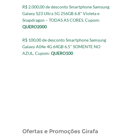
R$ 2.000,00 de desconto Smartphone Samsung
Galaxy S23 Ultra 5G 256GB 6.8" Violeta e
Snapdragon – TODAS AS CORES. Cupom:
QUERO2000
R$ 100,00 de desconto Smartphone Samsung
Galaxy A04e 4G 64GB 6.5" SOMENTE NO
AZUL. Cupom:
QUERO100
Ofertas e Promoções Girafa