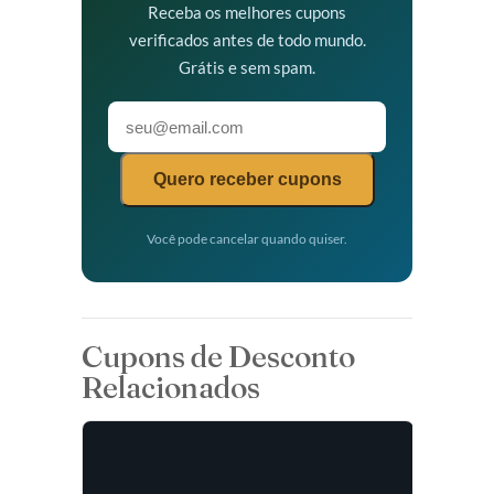
Receba os melhores cupons
verificados antes de todo mundo.
Grátis e sem spam.
Quero receber cupons
Você pode cancelar quando quiser.
Cupons de Desconto
Relacionados