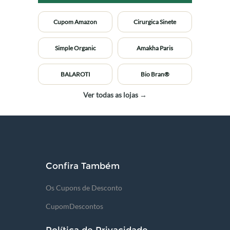
Cupom Amazon
Cirurgica Sinete
Simple Organic
Amakha Paris
BALAROTI
Bio Bran®
Ver todas as lojas →
Confira Também
Os Cupons de Desconto
CupomDescontos
Política de Privacidade