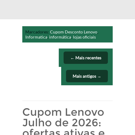
Marcadores:
Cupom Desconto Lenovo
,
Informatica
,
informática
,
lojas oficiais
← Mais recentes
Mais antigos →
Cupom Lenovo
Julho de 2026:
ofertas ativas e